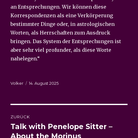
an Entsprechungen. Wir können diese
Korrespondenzen als eine Verkörperung
bestimmter Dinge oder, in astrologischen
Worten, als Herrschaften zum Ausdruck
bringen. Das System der Entsprechungen ist
aber sehr viel profunder, als diese Worte
nahelegen.“
Autor
Veröffentlicht
Volker
14. August 2025
am
Beitragsnavigation
ZURÜCK
Talk with Penelope Sitter –
Vorheriger
Beitrag:
About the Morinus