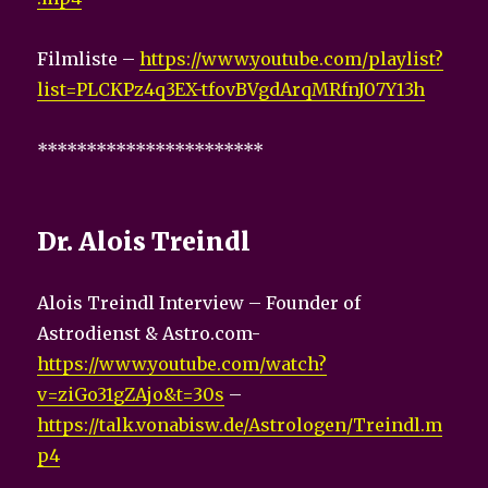
Filmliste –
https://www.youtube.com/playlist?
list=PLCKPz4q3EX-tfovBVgdArqMRfnJ07Y13h
***********************
Dr. Alois Treindl
Alois Treindl Interview – Founder of
Astrodienst & Astro.com-
https://www.youtube.com/watch?
v=ziGo31gZAjo&t=30s
–
https://talk.vonabisw.de/Astrologen/Treindl.m
p4