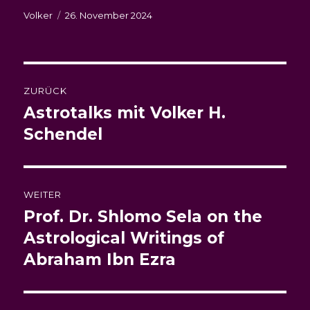
Autor
Veröffentlicht
Volker
26. November 2024
am
Beitragsnavigation
ZURÜCK
Astrotalks mit Volker H.
Vorheriger
Beitrag:
Schendel
WEITER
Prof. Dr. Shlomo Sela on the
Nächster
Beitrag:
Astrological Writings of
Abraham Ibn Ezra