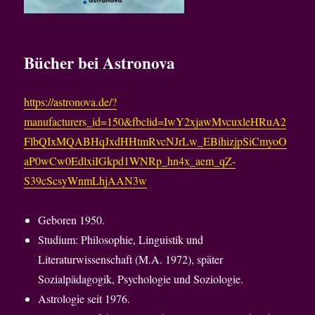
Bücher bei Astronova
https://astronova.de/?
manufacturers_id=150&fbclid=IwY2xjawMvcuxleHRuA2
FlbQIxMQABHqJxdHHtmRvcNJrLw_EBihizjpSiCmyoO
aP0wCw0EdlxiIGkpd1WNRp_hn4x_aem_qZ-
S39cScsyWnmLhjAAN3w
Geboren 1950.
Studium: Philosophie, Linguistik und
Literaturwissenschaft (M.A. 1972), später
Sozialpädagogik, Psychologie und Soziologie.
Astrologie seit 1976.